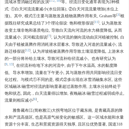
[
1
-
2
,
10
]
流域冰雪消融过程的反演
等。径流日变化通常表现为2种模
式: ①白天河流流量减小(水位回落); ②白天河流流量增加(水位上
[
3
]
涨)。其中, 模式①主要与蒸散发及植物蒸腾作用有关, Graham等
根
[
11
]
据既往研究成果总结了3个理论假设: 饱和楔形假说
, 认为蒸散发
改变土壤非饱和基质电位, 导致白天流向河流的水力梯度降低, 从而
[
7
]
流量减小; 滨河截流假说
, 认为河流的侧向流动由滨河植被控制, 白
天由于植被蒸腾作用消耗潜水层蓄水, 导致进入河道的流量减小; 流
[
12
]
路迁移假说
, 认为岸坡植被蒸腾作用导致土壤湿度降低, 上游来水
的一部分将补给土壤水, 导致河流补给径流减小。也有研究认为
[
9
,
13
]
, 在径流补给地下水的河流中, 由于下午水温高, 水的黏度降
低、导水率增加, 流量在下午更小, 其与蒸散作用共同影响径流日变
化过程。与模式①不同的是, 模式②多出现在冰雪消融集水区, 这些
区域融冰/融雪对径流的影响显著超过蒸散作用, 土壤水分始终处于
饱和状态, 因此，白天流量得以增加, 夜晚融冰/融雪过程减弱或停止,
[
6
]
流量则相应减小
。
雅鲁藏布江(简称雅江)大拐弯地区位于藏东南, 是青藏高原的降
水和产流高值区, 也是高原气候变化的敏感区。这一区域水能和水量
资源十分丰富, 生态和景观资源得天独厚, 且区位优势显著, 国道318