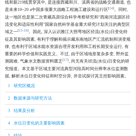
线和新219线贯穿其中, 是连接西藏和川、滇两省的战略交通廊道, 也
[
14
]
是未来10~20 a中国多项重大战略工程施工建设和运行区
。同时,
这一地区也是第二次青藏高原综合科学考察研究和“西南河流源区径
流变化和适应性利用”国家自然科学基金重大研究计划关注的典型区
[
15
-
16
]
域之一
。因此, 深入认识雅江大拐弯地区径流(水位)日变化特
征及其影响因素, 有利于理解和揭示藏东南地区产汇流机制和演变规
律, 也有利于区域水能水资源合理开发利用和工程长期安全运行, 有
重要的科学价值和实践意义。不过, 由于区域地形复杂多变, 野外监
[
17
]
测困难, 气象水文数据资料匮乏
, 尚无有关径流(水位)日变化的研
究报道。本文基于区域主要河流典型河段高时间分辨率水位监测数
据, 解析水位日变化特征和时空分异, 并尝试探讨其主控影响因素。
1 研究区概况
2 数据来源与研究方法
3 结果及分析
4 水位日变化的主要影响因素
5 结论