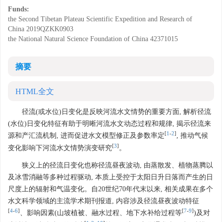
Funds:
the Second Tibetan Plateau Scientific Expedition and Research of
China
2019QZKK0903
the National Natural Science Foundation of China
42371015
摘要
HTML全文
径流(或水位)日变化是反映河流水文情势的重要方面, 解析径流
(水位)日变化特征有助于明晰河流水文动态过程和规律, 揭示径流来
[
1
-
2
]
源和产汇流机制, 进而促进水文模型修正及参数率定
, 推动气候
[
3
]
变化影响下河流水文情势演变研究
。
狭义上的径流日变化也称径流昼夜波动, 由蒸散发、植物蒸腾以
及冰雪消融等多种过程驱动, 本质上受控于太阳日升日落而产生的日
尺度上的辐射和气温变化。自20世纪70年代末以来, 相关成果在多个
水文科学领域的主流学术期刊报道, 内容涉及径流昼夜波动特征
[
4
-
6
]
[
7
-
9
]
、影响因素(山坡植被、融水过程、地下水补给过程等
)及对