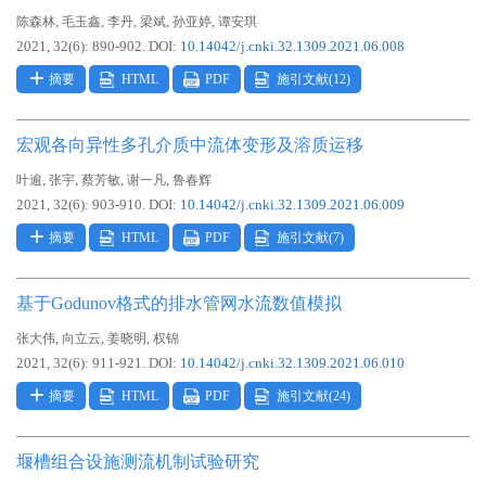
,
,
,
,
,
陈森林
毛玉鑫
李丹
梁斌
孙亚婷
谭安琪
2021, 32(6): 890-902.
DOI:
10.14042/j.cnki.32.1309.2021.06.008
摘要
HTML
PDF
施引文献(
12
)
宏观各向异性多孔介质中流体变形及溶质运移
,
,
,
,
叶逾
张宇
蔡芳敏
谢一凡
鲁春辉
2021, 32(6): 903-910.
DOI:
10.14042/j.cnki.32.1309.2021.06.009
摘要
HTML
PDF
施引文献(
7
)
基于Godunov格式的排水管网水流数值模拟
,
,
,
张大伟
向立云
姜晓明
权锦
2021, 32(6): 911-921.
DOI:
10.14042/j.cnki.32.1309.2021.06.010
摘要
HTML
PDF
施引文献(
24
)
堰槽组合设施测流机制试验研究