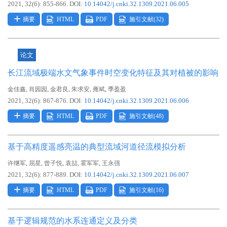
2021, 32(6): 855-866.
DOI:
10.14042/j.cnki.32.1309.2021.06.005
摘要
HTML
PDF
施引文献(
32
)
论文
长江流域极端水文气象事件时空变化特征及其对植被的影响
,
,
,
,
,
金佳鑫
肖园园
金君良
朱求安
雍斌
季盈盈
2021, 32(6): 867-876.
DOI:
10.14042/j.cnki.32.1309.2021.06.006
摘要
HTML
PDF
施引文献(
48
)
基于高精度遥感亮温的典型流域河道径流模拟分析
,
,
,
,
,
许继军
屈星
曾子悦
袁喆
霍军军
王永强
2021, 32(6): 877-889.
DOI:
10.14042/j.cnki.32.1309.2021.06.007
摘要
HTML
PDF
施引文献(
16
)
基于逻辑规范的水系连通定义及分类