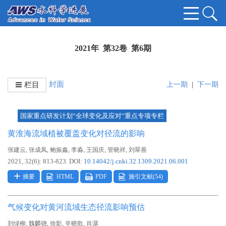
2021年 第32卷 第6期
封面
栏目
上一期
|
下一期
国家重点研发计划“全球变化及应对”重点专项专栏
黄淮海流域植被覆盖变化对径流的影响
,
,
,
,
,
,
张建云
张成凤
鲍振鑫
李淼
王国庆
管晓祥
刘翠善
2021, 32(6): 813-823.
DOI:
10.14042/j.cnki.32.1309.2021.06.001
摘要
HTML
PDF
施引文献(
54
)
气候变化对黄河流域生态径流影响预估
,
,
,
,
刘绿柳
魏麟骁
徐影
辛晓歌
肖潺