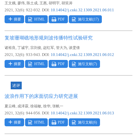
,
,
,
,
,
王文娥
廖伟
陈土成
王惠
胡明宇
胡笑涛
2021, 32(6): 922-932.
DOI:
10.14042/j.cnki.32.1309.2021.06.011
摘要
HTML
PDF
施引文献(
17
)
复坡珊瑚礁地形规则波传播特性试验研究
,
,
,
,
,
诸裕良
丁诚宇
宗刘俊
赵红军
管大为
谈雯倩
2021, 32(6): 933-943.
DOI:
10.14042/j.cnki.32.1309.2021.06.012
摘要
HTML
PDF
施引文献(
7
)
述评
波浪作用下的床面切应力研究进展
,
,
,
,
夏云峰
成泽霖
徐福敏
徐华
张帆一
2021, 32(6): 944-956.
DOI:
10.14042/j.cnki.32.1309.2021.06.013
摘要
HTML
PDF
施引文献(
6
)