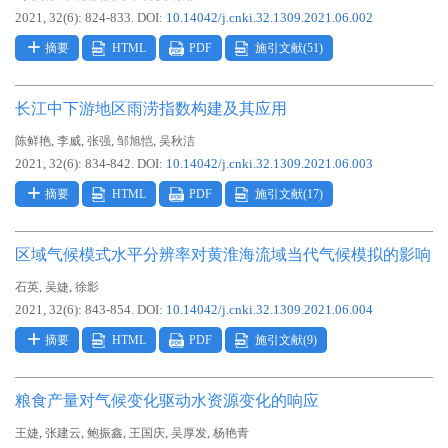
2021, 32(6): 824-833.
DOI:
10.14042/j.cnki.32.1309.2021.06.002
摘要
HTML
PDF
施引文献(
51
)
长江中下游地区雨涝指数构建及其应用
,
,
,
,
陈鲜艳
李威
张强
邹旭恺
吴秋洁
2021, 32(6): 834-842.
DOI:
10.14042/j.cnki.32.1309.2021.06.003
摘要
HTML
PDF
施引文献(
17
)
区域气候模式水平分辨率对黄淮海流域当代气候模拟的影响
,
,
石英
吴婕
徐影
2021, 32(6): 843-854.
DOI:
10.14042/j.cnki.32.1309.2021.06.004
摘要
HTML
PDF
施引文献(
9
)
粮食产量对气候变化驱动水资源变化的响应
,
,
,
,
,
王婕
张建云
鲍振鑫
王国庆
吴厚发
杨艳青