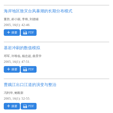
海岸地区致灾台风暴潮的长期分布模式
,
,
,
董胜
郝小丽
李锋
刘德辅
2005, 16(1): 42-46.
摘要
PDF
基岩冲刷的数值模拟
,
,
,
邓军
许唯临
杨忠超
曲景学
2005, 16(1): 47-51.
摘要
PDF
曹娥江出口江道的演变与整治
,
冯利华
鲍毅新
2005, 16(1): 52-55.
摘要
PDF