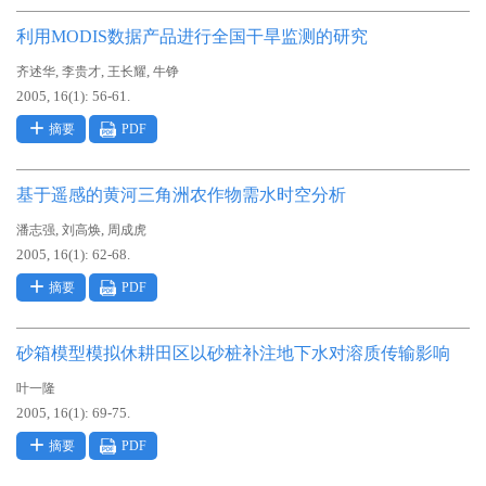
利用MODIS数据产品进行全国干旱监测的研究
,
,
,
齐述华
李贵才
王长耀
牛铮
2005, 16(1): 56-61.
摘要
PDF
基于遥感的黄河三角洲农作物需水时空分析
,
,
潘志强
刘高焕
周成虎
2005, 16(1): 62-68.
摘要
PDF
砂箱模型模拟休耕田区以砂桩补注地下水对溶质传输影响
叶一隆
2005, 16(1): 69-75.
摘要
PDF