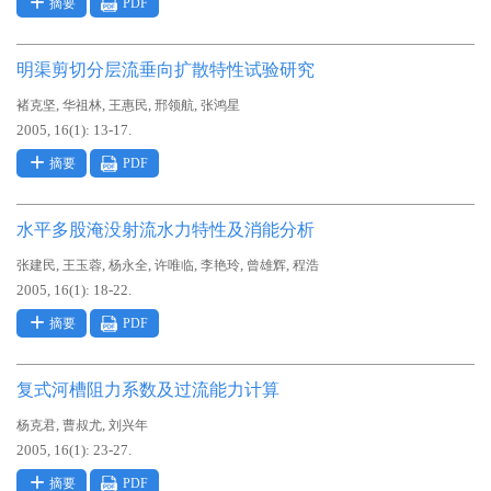
摘要
PDF
明渠剪切分层流垂向扩散特性试验研究
,
,
,
,
褚克坚
华祖林
王惠民
邢领航
张鸿星
2005, 16(1): 13-17.
摘要
PDF
水平多股淹没射流水力特性及消能分析
,
,
,
,
,
,
张建民
王玉蓉
杨永全
许唯临
李艳玲
曾雄辉
程浩
2005, 16(1): 18-22.
摘要
PDF
复式河槽阻力系数及过流能力计算
,
,
杨克君
曹叔尤
刘兴年
2005, 16(1): 23-27.
摘要
PDF