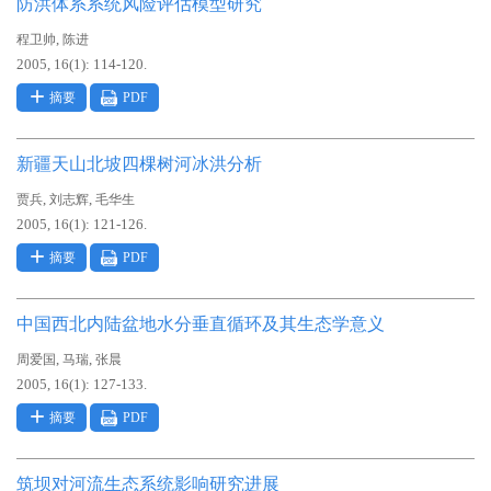
防洪体系系统风险评估模型研究
,
程卫帅
陈进
2005, 16(1): 114-120.
摘要
PDF
新疆天山北坡四棵树河冰洪分析
,
,
贾兵
刘志辉
毛华生
2005, 16(1): 121-126.
摘要
PDF
中国西北内陆盆地水分垂直循环及其生态学意义
,
,
周爱国
马瑞
张晨
2005, 16(1): 127-133.
摘要
PDF
筑坝对河流生态系统影响研究进展