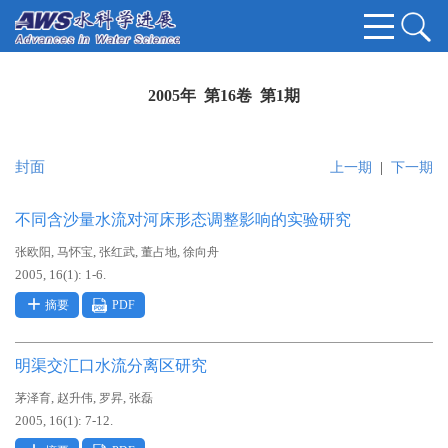
2005年 第16卷 第1期
封面
上一期
|
下一期
不同含沙量水流对河床形态调整影响的实验研究
,
,
,
,
张欧阳
马怀宝
张红武
董占地
徐向舟
2005, 16(1): 1-6.
摘要
PDF
明渠交汇口水流分离区研究
,
,
,
茅泽育
赵升伟
罗昇
张磊
2005, 16(1): 7-12.