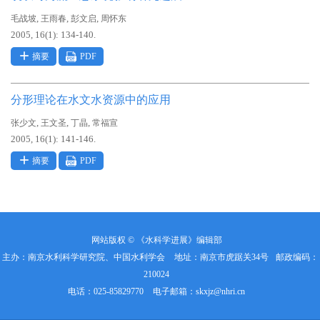
,
,
,
毛战坡
王雨春
彭文启
周怀东
2005, 16(1): 134-140.
摘要
PDF
分形理论在水文水资源中的应用
,
,
,
张少文
王文圣
丁晶
常福宣
2005, 16(1): 141-146.
摘要
PDF
网站版权 © 《水科学进展》编辑部
主办：南京水利科学研究院、中国水利学会
地址：南京市虎踞关34号
邮政编码：
210024
电话：025-85829770
电子邮箱：
skxjz@nhri.cn