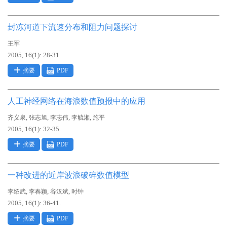
封冻河道下流速分布和阻力问题探讨
王军
2005, 16(1): 28-31.
摘要
PDF
人工神经网络在海浪数值预报中的应用
,
,
,
,
齐义泉
张志旭
李志伟
李毓湘
施平
2005, 16(1): 32-35.
摘要
PDF
一种改进的近岸波浪破碎数值模型
,
,
,
李绍武
李春颖
谷汉斌
时钟
2005, 16(1): 36-41.
摘要
PDF