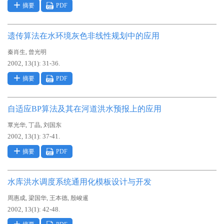
摘要
PDF
遗传算法在水环境灰色非线性规划中的应用
,
秦肖生
曾光明
2002, 13(1): 31-36.
摘要
PDF
自适应BP算法及其在河道洪水预报上的应用
,
,
覃光华
丁晶
刘国东
2002, 13(1): 37-41.
摘要
PDF
水库洪水调度系统通用化模板设计与开发
,
,
,
周惠成
梁国华
王本德
殷峻暹
2002, 13(1): 42-48.