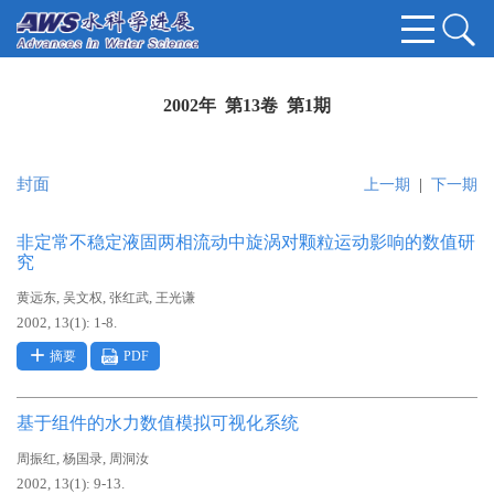
2002年 第13卷 第1期
封面
上一期
|
下一期
非定常不稳定液固两相流动中旋涡对颗粒运动影响的数值研
究
,
,
,
黄远东
吴文权
张红武
王光谦
2002, 13(1): 1-8.
摘要
PDF
基于组件的水力数值模拟可视化系统
,
,
周振红
杨国录
周洞汝
2002, 13(1): 9-13.