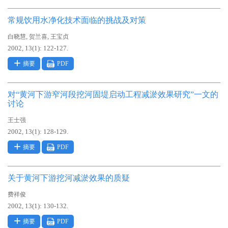
常规饮用水净化技术面临的挑战及对策
,
,
白晓慧
贺兰喜
王宝贞
2002, 13(1): 122-127.
摘要
PDF
对“黄河下游窄河段挖河固堤启动工程减淤效果研究”一文的
讨论
王士强
2002, 13(1): 128-129.
摘要
PDF
关于黄河下游挖河减淤效果的质疑
费祥俊
2002, 13(1): 130-132.
摘要
PDF