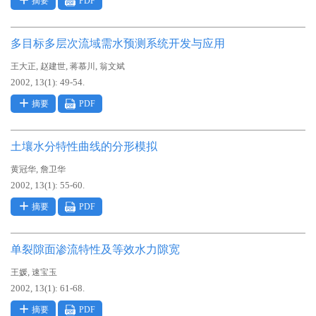
摘要
PDF
多目标多层次流域需水预测系统开发与应用
,
,
,
王大正
赵建世
蒋慕川
翁文斌
2002, 13(1): 49-54.
摘要
PDF
土壤水分特性曲线的分形模拟
,
黄冠华
詹卫华
2002, 13(1): 55-60.
摘要
PDF
单裂隙面渗流特性及等效水力隙宽
,
王媛
速宝玉
2002, 13(1): 61-68.
摘要
PDF