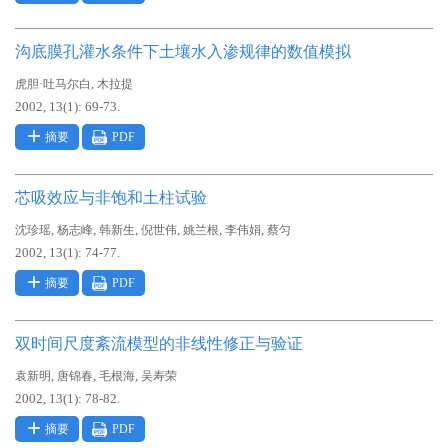
沟底膜孔灌水条件下土壤水入渗规律的数值模拟
,
虎胆·吐马尔白
木拉提
2002, 13(1): 69-73.
摘要
PDF
芯吸效应与非饱和土柱试验
,
,
,
,
,
,
沈珍瑶
杨志峰
韩新生
倪世伟
姚兰根
李伟娟
蔡匀
2002, 13(1): 74-77.
摘要
PDF
双时间尺度紊流模型的非线性修正与验证
,
,
,
袁新明
唐锦春
毛根海
吴寿荣
2002, 13(1): 78-82.
摘要
PDF