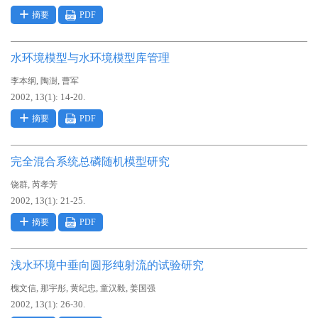
摘要
PDF
水环境模型与水环境模型库管理
,
,
李本纲
陶澍
曹军
2002, 13(1): 14-20.
摘要
PDF
完全混合系统总磷随机模型研究
,
饶群
芮孝芳
2002, 13(1): 21-25.
摘要
PDF
浅水环境中垂向圆形纯射流的试验研究
,
,
,
,
槐文信
那宇彤
黄纪忠
童汉毅
姜国强
2002, 13(1): 26-30.