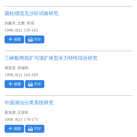
圆柱绕流无沙区试验研究
,
,
刘焕芳
文辉
李强
1998, 9(2): 159-163.
摘要
PDF
三峡船闸底扩与顶扩体型水力特性综合研究
,
胡亚安
张瑞凯
1998, 9(2): 164-169.
摘要
PDF
中国湖泊分类系统研究
,
姜加虎
王苏民
1998, 9(2): 170-175.
摘要
PDF