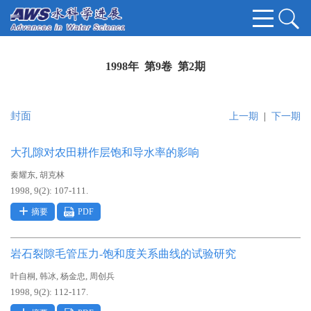
1998年 第9卷 第2期
封面
上一期
|
下一期
大孔隙对农田耕作层饱和导水率的影响
,
秦耀东
胡克林
1998, 9(2): 107-111.
摘要
PDF
岩石裂隙毛管压力-饱和度关系曲线的试验研究
,
,
,
叶自桐
韩冰
杨金忠
周创兵
1998, 9(2): 112-117.