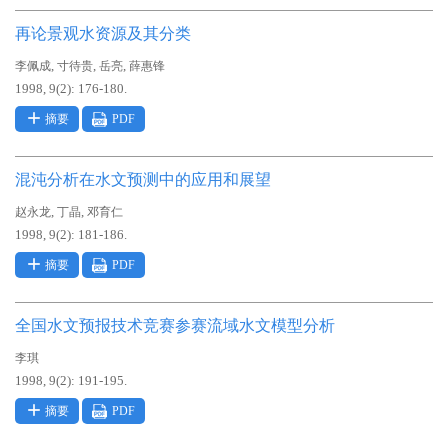
再论景观水资源及其分类
,
,
,
李佩成
寸待贵
岳亮
薛惠锋
1998, 9(2): 176-180.
摘要
PDF
混沌分析在水文预测中的应用和展望
,
,
赵永龙
丁晶
邓育仁
1998, 9(2): 181-186.
摘要
PDF
全国水文预报技术竞赛参赛流域水文模型分析
李琪
1998, 9(2): 191-195.
摘要
PDF