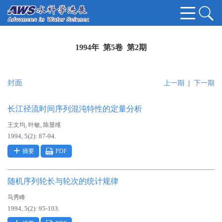
1994年 第5卷 第2期
封面
上一期
|
下一期
长江径流时间序列混沌特性的定量分析
,
,
王文均
叶敏
陈显维
1994, 5(2): 87-94.
摘要
PDF
随机序列轮长与轮次的统计规律
马秀峰
1994, 5(2): 95-103.