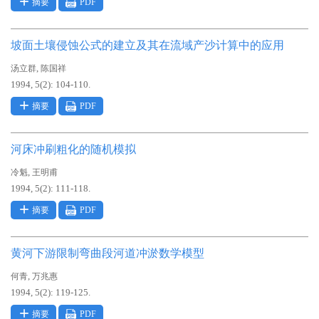
摘要
PDF
坡面土壤侵蚀公式的建立及其在流域产沙计算中的应用
,
汤立群
陈国祥
1994, 5(2): 104-110.
摘要
PDF
河床冲刷粗化的随机模拟
,
冷魁
王明甫
1994, 5(2): 111-118.
摘要
PDF
黄河下游限制弯曲段河道冲淤数学模型
,
何青
万兆惠
1994, 5(2): 119-125.
摘要
PDF