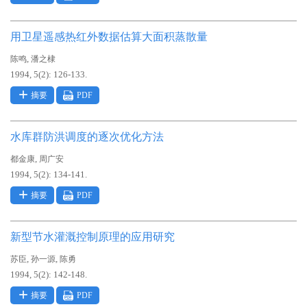
用卫星遥感热红外数据估算大面积蒸散量
,
陈鸣
潘之棣
1994, 5(2): 126-133.
摘要
PDF
水库群防洪调度的逐次优化方法
,
都金康
周广安
1994, 5(2): 134-141.
摘要
PDF
新型节水灌溉控制原理的应用研究
,
,
苏臣
孙一源
陈勇
1994, 5(2): 142-148.
摘要
PDF